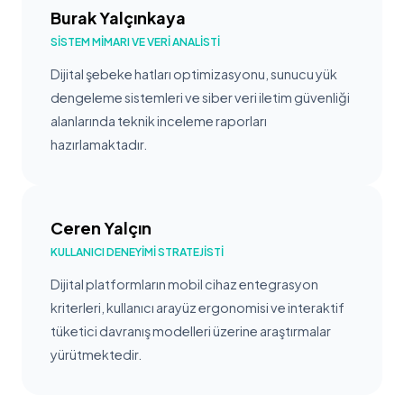
Burak Yalçınkaya
SISTEM MIMARI VE VERI ANALISTI
Dijital şebeke hatları optimizasyonu, sunucu yük
dengeleme sistemleri ve siber veri iletim güvenliği
alanlarında teknik inceleme raporları
hazırlamaktadır.
Ceren Yalçın
KULLANICI DENEYIMI STRATEJISTI
Dijital platformların mobil cihaz entegrasyon
kriterleri, kullanıcı arayüz ergonomisi ve interaktif
tüketici davranış modelleri üzerine araştırmalar
yürütmektedir.