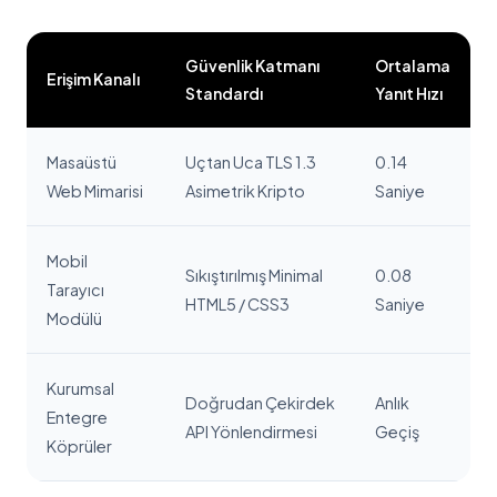
Güvenlik Katmanı
Ortalama
Erişim Kanalı
Standardı
Yanıt Hızı
Masaüstü
Uçtan Uca TLS 1.3
0.14
Web Mimarisi
Asimetrik Kripto
Saniye
Mobil
Sıkıştırılmış Minimal
0.08
Tarayıcı
HTML5 / CSS3
Saniye
Modülü
Kurumsal
Doğrudan Çekirdek
Anlık
Entegre
API Yönlendirmesi
Geçiş
Köprüler