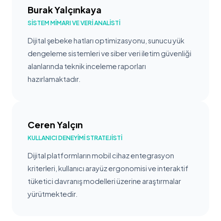
Burak Yalçınkaya
SISTEM MIMARI VE VERI ANALISTI
Dijital şebeke hatları optimizasyonu, sunucu yük
dengeleme sistemleri ve siber veri iletim güvenliği
alanlarında teknik inceleme raporları
hazırlamaktadır.
Ceren Yalçın
KULLANICI DENEYIMI STRATEJISTI
Dijital platformların mobil cihaz entegrasyon
kriterleri, kullanıcı arayüz ergonomisi ve interaktif
tüketici davranış modelleri üzerine araştırmalar
yürütmektedir.