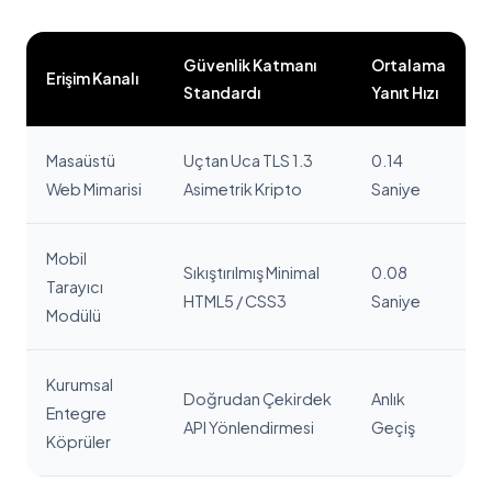
Güvenlik Katmanı
Ortalama
Erişim Kanalı
Standardı
Yanıt Hızı
Masaüstü
Uçtan Uca TLS 1.3
0.14
Web Mimarisi
Asimetrik Kripto
Saniye
Mobil
Sıkıştırılmış Minimal
0.08
Tarayıcı
HTML5 / CSS3
Saniye
Modülü
Kurumsal
Doğrudan Çekirdek
Anlık
Entegre
API Yönlendirmesi
Geçiş
Köprüler