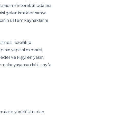
anıcının interaktif odalara
i gelen istekleri sıraya
cının sistem kaynaklarını
lmesi, özellikle
apının yapısal mimarisi,
eder ve kişiyi en yakın
nmalar yaşansa dahi, sayfa
emizde yürürlükte olan