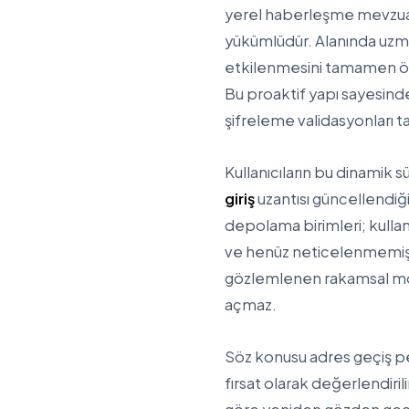
yerel haberleşme mevzuatl
yükümlüdür. Alanında uzma
etkilenmesini tamamen ön
Bu proaktif yapı sayesinde
şifreleme validasyonları 
Kullanıcıların bu dinamik s
giriş
uzantısı güncellendiğ
depolama birimleri; kullanı
ve henüz neticelenmemiş k
gözlemlenen rakamsal modi
açmaz.
Söz konusu adres geçiş per
fırsat olarak değerlendiri