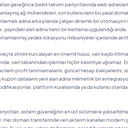
arı gereğince belirli takvim periyotlarında web adresler
nlaşmış ağ mühendisleri, son kullanıcıların bu yasal dom
lemek adına arka planda çalışan dinamik bir otomasyon k
, yayındaki alan adına harici bir kısıtlama uygulandığı and
tamamlanmış yedek lokasyonu milisaniyeler içerisinde aktif
üreçte zihnini kurcalayan en önemli husus, veri kaybı ihtimali
inde, veri tabanındaki işlemler hiçbir kesintiye uğramaz. 
cıların profil tanımlamalarını, güncel hesap bakiyelerini, s
upon datalarını yeni alan adına milimetrik bir entegrasyon
fikasyonlar, platform kurallarında ya da kullanıcı standar
iyotları, sistem güvenliğinin en üst sürümlere yükseltilmes
lir. Her domain transferinde veri aktarım kanalları modern 