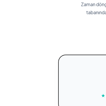
Zaman döngül
tabanında
★