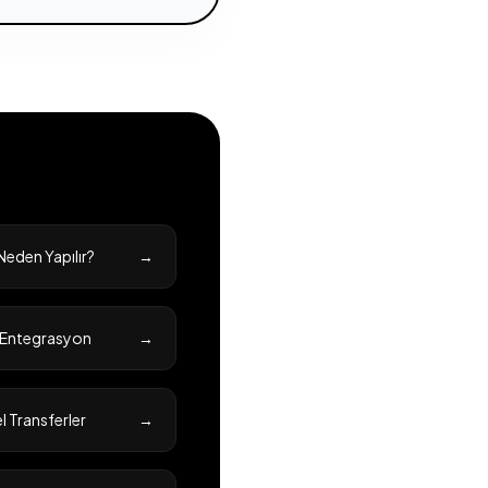
Neden Yapılır?
→
l Entegrasyon
→
 Transferler
→