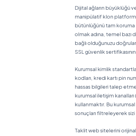
Dijital ağların büyüklüğü v
manipülatif klon platform t
bütünlüğünü tam koruma al
olmak adına, temel bazı d
bağlı olduğunuzu doğrulaman
SSL güvenlik sertifikasını
Kurumsal kimlik standartlar
kodları, kredi kartı pin n
hassas bilgileri talep etm
kurumsal iletişim kanalları
kullanmaktır. Bu kurumsal 
sonuçları filtreleyerek si
Taklit web sitelerini oriji