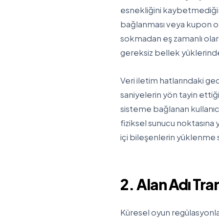
esnekliğini kaybetmediğini
bağlanması veya kupon onay
sokmadan eş zamanlı olarak
gereksiz bellek yüklerinde
Veri iletim hatlarındaki g
saniyelerin yön tayin ettiğ
sisteme bağlanan kullanıcı
fiziksel sunucu noktasına 
içi bileşenlerin yüklenme 
2. Alan Adı Tra
Küresel oyun regülasyonla