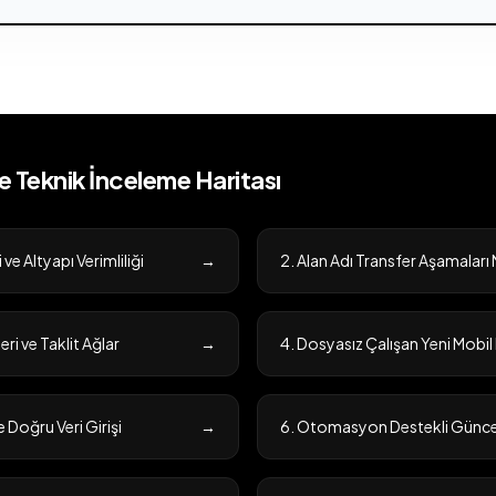
ve Teknik İnceleme Haritası
ve Altyapı Verimliliği
→
2. Alan Adı Transfer Aşamaları 
eri ve Taklit Ağlar
→
4. Dosyasız Çalışan Yeni Mobi
 Doğru Veri Girişi
→
6. Otomasyon Destekli Güncel