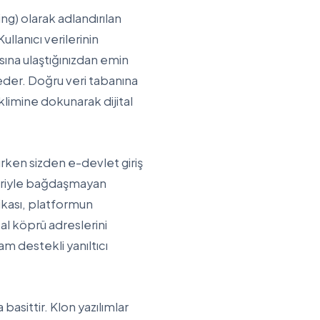
ing) olarak adlandırılan
llanıcı verilerinin
sına ulaştığınızdan emin
eder. Doğru veri tabanına
klimine dokunarak dijital
şırken sizden e-devlet giriş
pleriyle bağdaşmayan
ikası, platformun
tal köprü adreslerini
m destekli yanıltıcı
basittir. Klon yazılımlar