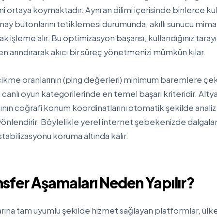
 ortaya koymaktadır. Aynı an dilimi içerisinde binlerce kull
 butonlarını tetiklemesi durumunda, akıllı sunucu mimaris
 işleme alır. Bu optimizasyon başarısı, kullandığınız tarayı
n arındırarak akıcı bir süreç yönetmenizi mümkün kılar.
ecikme oranlarının (ping değerleri) minimum baremlere çeki
i canlı oyun kategorilerinde en temel başarı kriteridir. Alty
nın coğrafi konum koordinatlarını otomatik şekilde analiz 
yönlendirir. Böylelikle yerel internet şebekenizde dalgala
stabilizasyonu koruma altında kalır.
nsfer Aşamaları Neden Yapılır?
rına tam uyumlu şekilde hizmet sağlayan platformlar, ülk