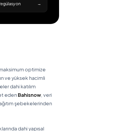
e Regülasyon
→
ni maksimum optimize
ının ve yüksek hacimli
eler dahi katılım
ket eden
Bahisnow
, veri
k dağıtım şebekelerinden
larında dahi yapısal