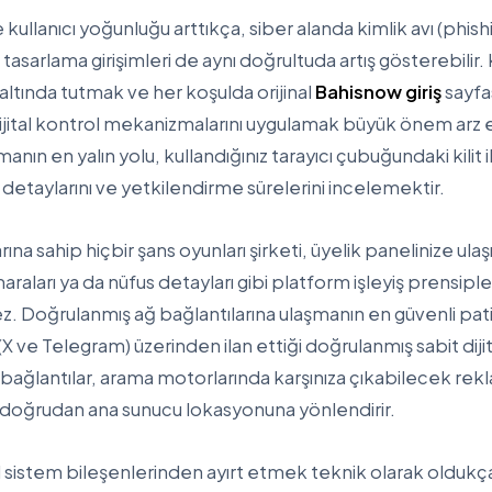
e kullanıcı yoğunluğu arttıkça, siber alanda kimlik avı (phish
asarlama girişimleri de aynı doğrultuda artış gösterebilir. Ku
tında tutmak ve her koşulda orijinal
Bahisnow giriş
sayfa
ijital kontrol mekanizmalarını uygulamak büyük önem arz 
ın en yalın yolu, kullandığınız tarayıcı çubuğundaki kilit i
n detaylarını ve yetkilendirme sürelerini incelemektir.
ına sahip hiçbir şans oyunları şirketi, üyelik panelinize ula
umaraları ya da nüfus detayları gibi platform işleyiş prensi
ez. Doğrulanmış ağ bağlantılarına ulaşmanın en güvenli pat
 (X ve Telegram) üzerinden ilan ettiği doğrulanmış sabit diji
bağlantılar, arama motorlarında karşınıza çıkabilecek rekla
zi doğrudan ana sunucu lokasyonuna yönlendirir.
nal sistem bileşenlerinden ayırt etmek teknik olarak oldukça 