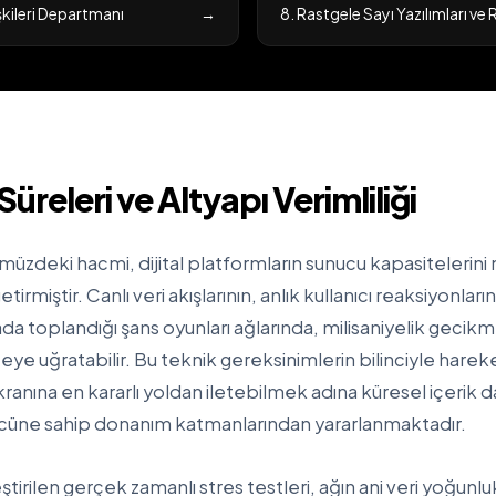
lişkileri Departmanı
→
8. Rastgele Sayı Yazılımları v
üreleri ve Altyapı Verimliliği
müzdeki hacmi, dijital platformların sunucu kapasiteleri
tirmiştir. Canlı veri akışlarının, anlık kullanıcı reaksiyonlar
rada toplandığı şans oyunları ağlarında, milisaniyelik gecikm
e uğratabilir. Bu teknik gereksinimlerin bilinciyle hare
ekranına en kararlı yoldan iletebilmek adına küresel içeri
cüne sahip donanım katmanlarından yararlanmaktadır.
irilen gerçek zamanlı stres testleri, ağın ani veri yoğunluk