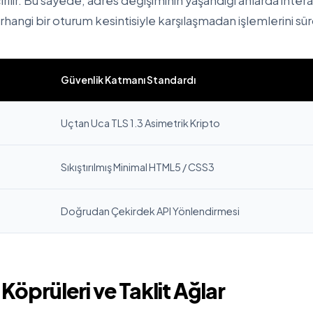
lir. Bu sayede, adres değişiminin yaşandığı anlarda intera
herhangi bir oturum kesintisiyle karşılaşmadan işlemlerini sür
Güvenlik Katmanı Standardı
Uçtan Uca TLS 1.3 Asimetrik Kripto
Sıkıştırılmış Minimal HTML5 / CSS3
Doğrudan Çekirdek API Yönlendirmesi
 Köprüleri ve Taklit Ağlar