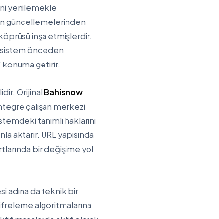
ini yenilemekle
ain güncellemelerinden
öprüsü inşa etmişlerdir.
a, sistem önceden
 konuma getirir.
dir. Orijinal
Bahisnow
Entegre çalışan merkezi
istemdeki tanımlı haklarını
la aktarır. URL yapısında
tlarında bir değişime yol
i adına da teknik bir
şifreleme algoritmalarına