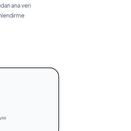
udan ana veri
önlendirme
tir)