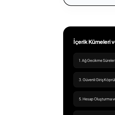
İçerik Kümeleri 
1. Ağ Gecikme Süreleri 
3. Güvenli Giriş Köprül
5. Hesap Oluşturma ve