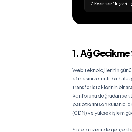
7. Kesintisiz Müşteri İ
1. Ağ Gecikme S
Web teknolojilerinin günü
etmesini zorunlu bir hale ge
transfer isteklerinin bir a
konforunu doğrudan sektey
paketlerini son kullanıcı 
(CDN) ve yüksek işlem gü
Sistem üzerinde gerçekleşt