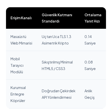
Güvenlik Katmanı
Ortalama
Erişim Kanalı
Standardı
Yanıt Hızı
Masaüstü
Uçtan Uca TLS 1.3
0.14
Web Mimarisi
Asimetrik Kripto
Saniye
Mobil
Sıkıştırılmış Minimal
0.08
Tarayıcı
HTML5 / CSS3
Saniye
Modülü
Kurumsal
Doğrudan Çekirdek
Anlık
Entegre
API Yönlendirmesi
Geçiş
Köprüler