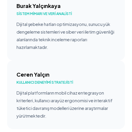
Burak Yalçınkaya
SISTEM MIMARI VE VERI ANALISTI
Dijital şebeke hatları optimizasyonu, sunucu yük
dengeleme sistemleri ve siber veri iletim güvenliği
alanlarında teknik inceleme raporları
hazırlamaktadır.
Ceren Yalçın
KULLANICI DENEYIMI STRATEJISTI
Dijital platformların mobil cihaz entegrasyon
kriterleri, kullanıcı arayüz ergonomisi ve interaktif
tüketici davranış modelleri üzerine araştırmalar
yürütmektedir.