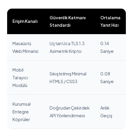
Güvenlik Katmanı
Ortalama
Erişim Kanalı
Standardı
Yanıt Hızı
Masaüstü
Uçtan Uca TLS 1.3
0.14
Web Mimarisi
Asimetrik Kripto
Saniye
Mobil
Sıkıştırılmış Minimal
0.08
Tarayıcı
HTML5 / CSS3
Saniye
Modülü
Kurumsal
Doğrudan Çekirdek
Anlık
Entegre
API Yönlendirmesi
Geçiş
Köprüler