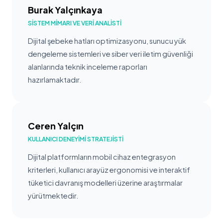
Burak Yalçınkaya
SISTEM MIMARI VE VERI ANALISTI
Dijital şebeke hatları optimizasyonu, sunucu yük
dengeleme sistemleri ve siber veri iletim güvenliği
alanlarında teknik inceleme raporları
hazırlamaktadır.
Ceren Yalçın
KULLANICI DENEYIMI STRATEJISTI
Dijital platformların mobil cihaz entegrasyon
kriterleri, kullanıcı arayüz ergonomisi ve interaktif
tüketici davranış modelleri üzerine araştırmalar
yürütmektedir.